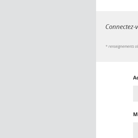
Connectez-vo
* renseignements ob
A
M