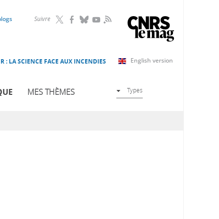
RSS
blogs
Suivre
English version
R : LA SCIENCE FACE AUX INCENDIES
Types
QUE
MES THÈMES