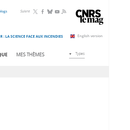
RSS
blogs
Suivre
English version
R : LA SCIENCE FACE AUX INCENDIES
Types
QUE
MES THÈMES