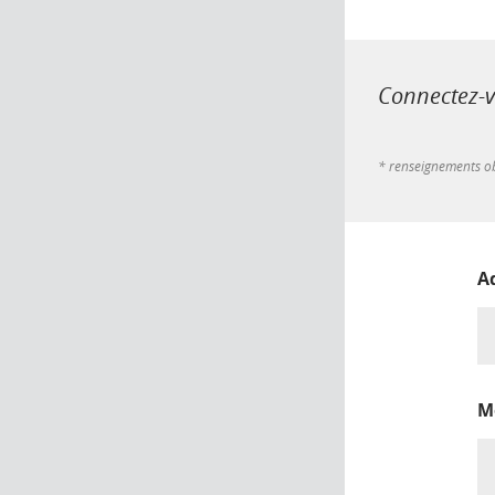
Connectez-vo
* renseignements ob
A
M