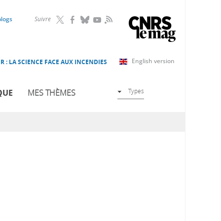
RSS
blogs
Suivre
English version
R : LA SCIENCE FACE AUX INCENDIES
Types
QUE
MES THÈMES