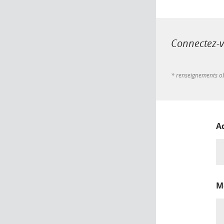
Connectez-vo
* renseignements ob
A
M