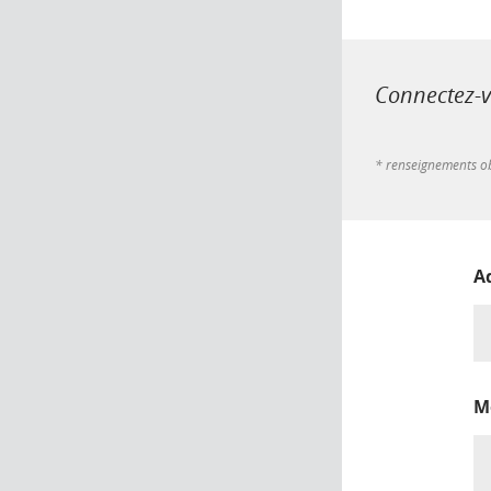
Connectez-vo
* renseignements ob
A
M