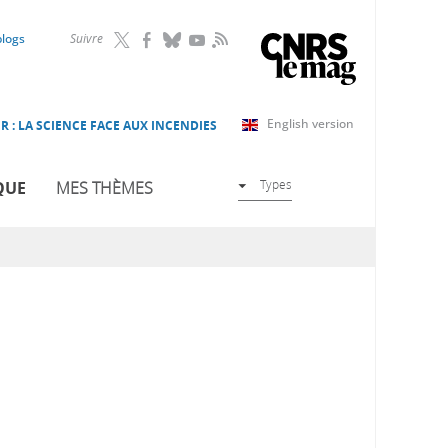
RSS
blogs
Suivre
English version
R : LA SCIENCE FACE AUX INCENDIES
Types
QUE
MES THÈMES