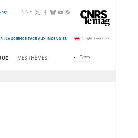
RSS
blogs
Suivre
English version
R : LA SCIENCE FACE AUX INCENDIES
Types
QUE
MES THÈMES