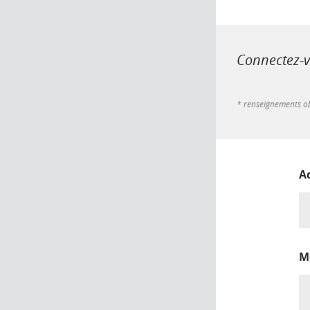
Connectez-vo
* renseignements ob
A
M