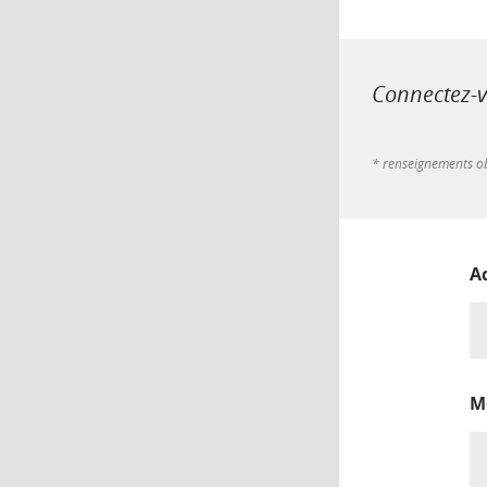
Connectez-vo
* renseignements ob
A
M