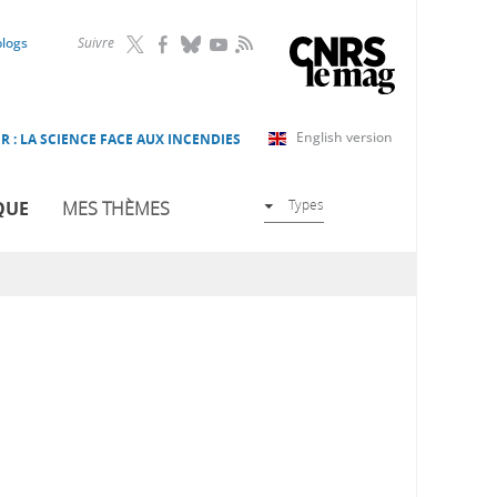
RSS
blogs
Suivre
English version
R : LA SCIENCE FACE AUX INCENDIES
Types
QUE
MES THÈMES