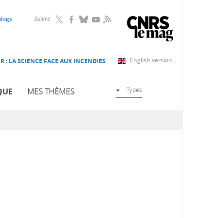
RSS
blogs
Suivre
English version
R : LA SCIENCE FACE AUX INCENDIES
Types
QUE
MES THÈMES