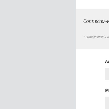
Connectez-vo
* renseignements ob
A
M