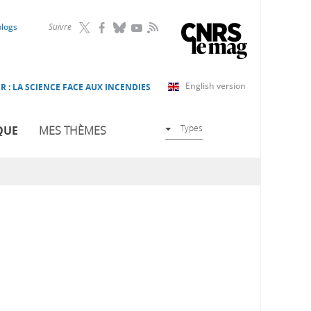
RSS
blogs
Suivre
English version
R : LA SCIENCE FACE AUX INCENDIES
Types
QUE
MES THÈMES