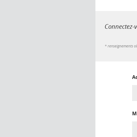
Connectez-vo
* renseignements ob
A
M