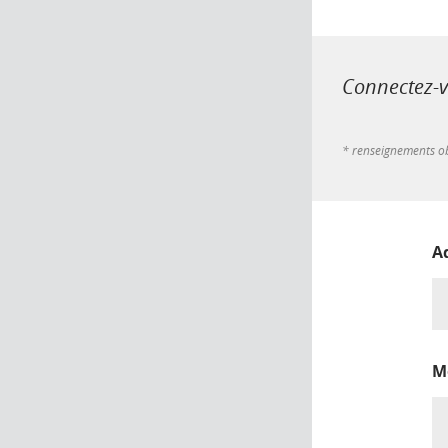
Connectez-vo
* renseignements ob
A
M