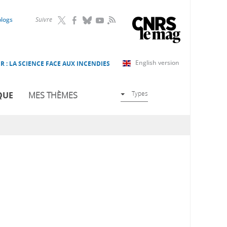
RSS
blogs
Suivre
English version
R : LA SCIENCE FACE AUX INCENDIES
Types
QUE
MES THÈMES