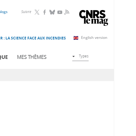
RSS
blogs
Suivre
English version
R : LA SCIENCE FACE AUX INCENDIES
Types
QUE
MES THÈMES