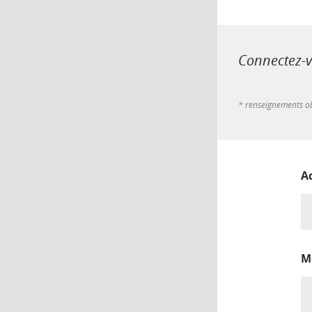
Connectez-vo
* renseignements ob
A
M