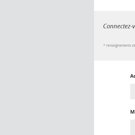
Connectez-vo
* renseignements ob
A
M