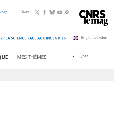
RSS
blogs
Suivre
English version
R : LA SCIENCE FACE AUX INCENDIES
Types
QUE
MES THÈMES