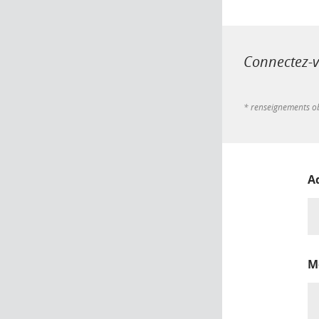
Connectez-vo
* renseignements ob
A
M