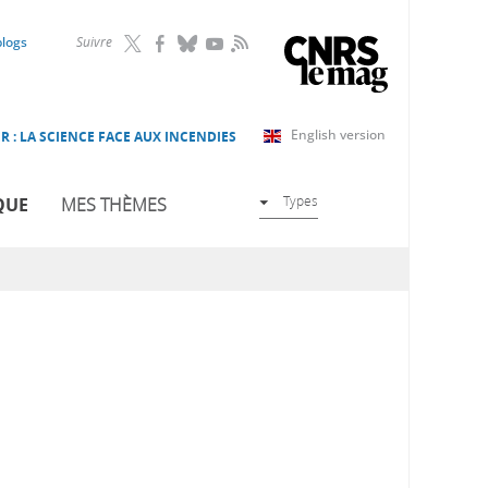
RSS
blogs
Suivre
English version
R : LA SCIENCE FACE AUX INCENDIES
Types
QUE
MES THÈMES