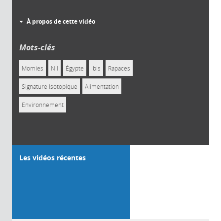
À propos de cette vidéo
Mots-clés
Momies
Nil
Égypte
Ibis
Rapaces
Signature Isotopique
Alimentation
Environnement
Les vidéos récentes