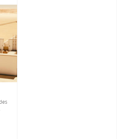
 des
.