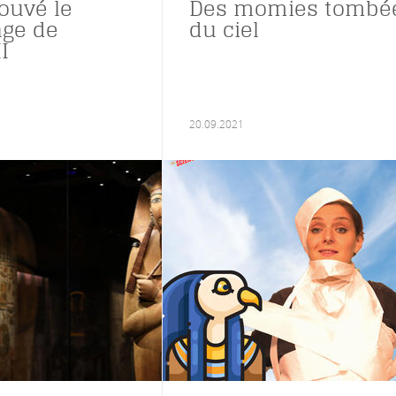
ouvé le
Des momies tombé
ge de
du ciel
I
20.09.2021