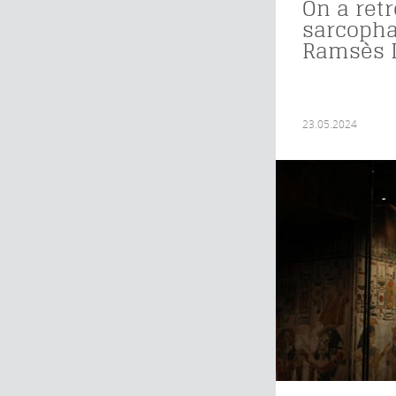
On a retr
sarcopha
Ramsès I
23.05.2024