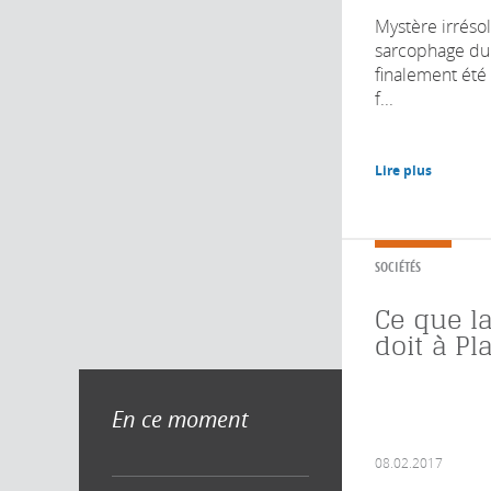
Mystère irrésolu
sarcophage du
finalement été 
f...
Lire plus
SOCIÉTÉS
Ce que l
doit à Pl
En ce moment
08.02.2017