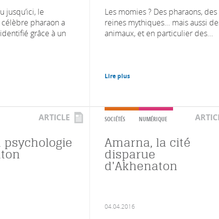
 jusqu’ici, le
Les momies ? Des pharaons, des
 célèbre pharaon a
reines mythiques... mais aussi de
identifié grâce à un
animaux, et en particulier des...
Lire plus
ARTICLE
ARTIC
SOCIÉTÉS
NUMÉRIQUE
a psychologie
Amarna, la cité
aton
disparue
d'Akhenaton
04.04.2016