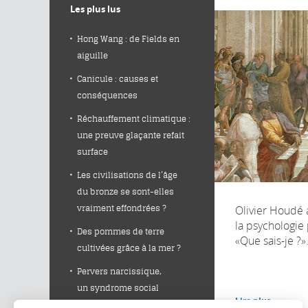
Les plus lus
Hong Wang : de Fields en
aiguille
Canicule : causes et
conséquences
Réchauffement climatique :
une preuve glaçante refait
surface
Les civilisations de l’âge
du bronze se sont-elles
Olivier Houdé a
vraiment effondrées ?
la psychologie 
Des pommes de terre
«Que sais-je ?»
cultivées grâce à la mer ?
Pervers narcissique,
un syndrome social
Lire plus