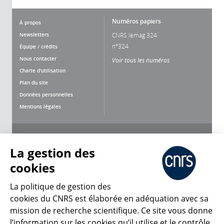
Numéros papiers
À propos
Newsletters
CNRS lemag 324
n°324
Équipe / crédits
Nous contacter
Voir tous les numéros
Charte d'utilisation
Plan du site
Données personnelles
Mentions légales
Nous suivre
Partager
La gestion des
cookies
La politique de gestion des
cookies du CNRS est élaborée en adéquation avec sa
CNRS Le Mag
mission de recherche scientifique. Ce site vous donne
l’information sur les cookies qu’il utilise et le contrôle