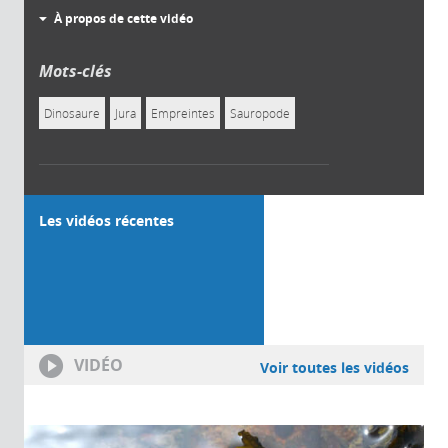
À propos de cette vidéo
Mots-clés
Dinosaure
Jura
Empreintes
Sauropode
Les vidéos récentes
VIDÉO
Voir toutes les vidéos