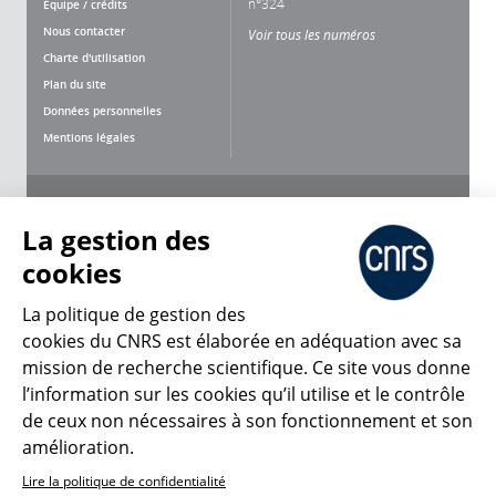
n°324
Équipe / crédits
Nous contacter
Voir tous les numéros
Charte d'utilisation
Plan du site
Données personnelles
Mentions légales
Nous suivre
Partager
La gestion des
cookies
La politique de gestion des
cookies du CNRS est élaborée en adéquation avec sa
CNRS Le Mag
mission de recherche scientifique. Ce site vous donne
l’information sur les cookies qu’il utilise et le contrôle
de ceux non nécessaires à son fonctionnement et son
© 2026, CNRS
amélioration.
Lire la politique de confidentialité
Créer un compte
Se connecter
Accessibilité : non conforme