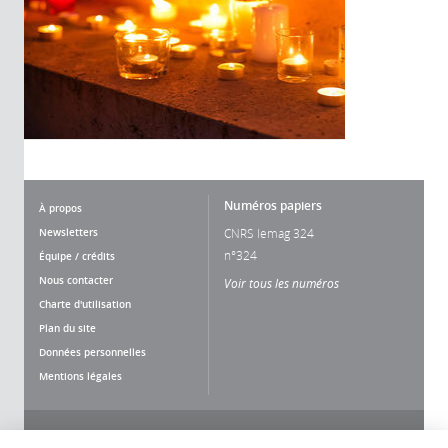
Numéros papiers
À propos
Newsletters
CNRS lemag 324
n°324
Équipe / crédits
Nous contacter
Voir tous les numéros
Charte d'utilisation
Plan du site
Données personnelles
Mentions légales
Nous suivre
Partager