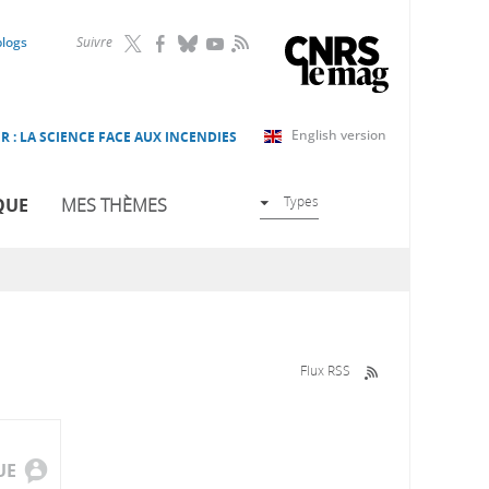
RSS
blogs
Suivre
English version
R : LA SCIENCE FACE AUX INCENDIES
Types
QUE
MES THÈMES
Flux RSS
UE