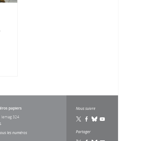
.
ros papiers
Nous suivre
 lemag 324
4
Partager
tous les numéros