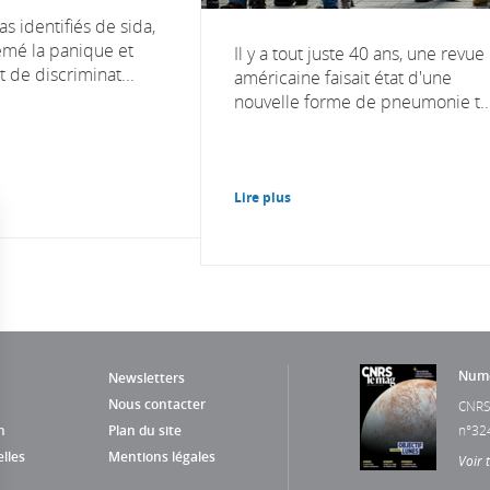
s identifiés de sida,
emé la panique et
Il y a tout juste 40 ans, une revue
t de discriminat...
américaine faisait état d'une
nouvelle forme de pneumonie t..
Lire plus
Numé
Newsletters
Nous contacter
CNRS
n
Plan du site
n°32
lles
Mentions légales
Voir 