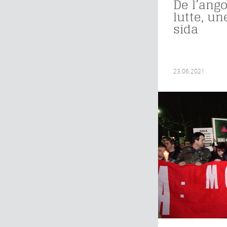
De l’ango
lutte, un
sida
23.06.2021