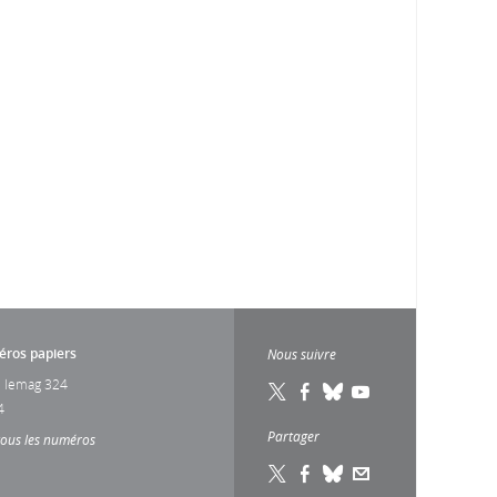
ros papiers
Nous suivre
 lemag 324
4
Partager
tous les numéros