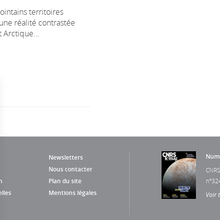
ointains territoires
une réalité contrastée
t Arctique...
Numé
Newsletters
Nous contacter
CNRS
n
Plan du site
n°32
lles
Mentions légales
Voir 