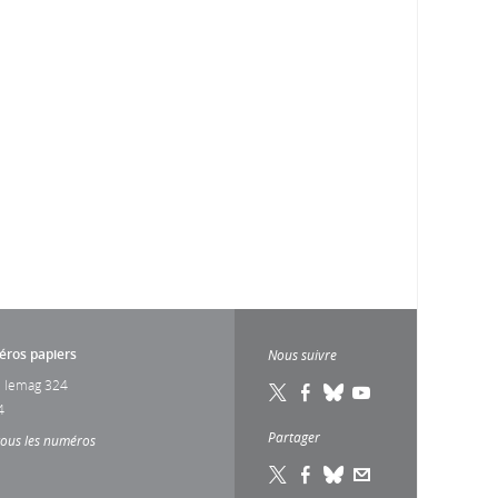
ros papiers
Nous suivre
 lemag 324
4
Partager
tous les numéros