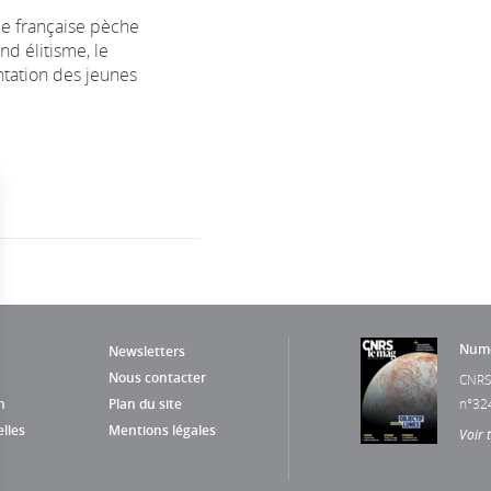
le française pèche
nd élitisme, le
ntation des jeunes
Numé
Newsletters
Nous contacter
CNRS
n
Plan du site
n°32
lles
Mentions légales
Voir 