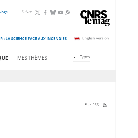
RSS
blogs
Suivre
English version
R : LA SCIENCE FACE AUX INCENDIES
Types
QUE
MES THÈMES
Flux RSS