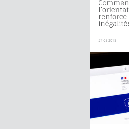
Commen
l’orienta
renforce 
inégalité
27.08.2018