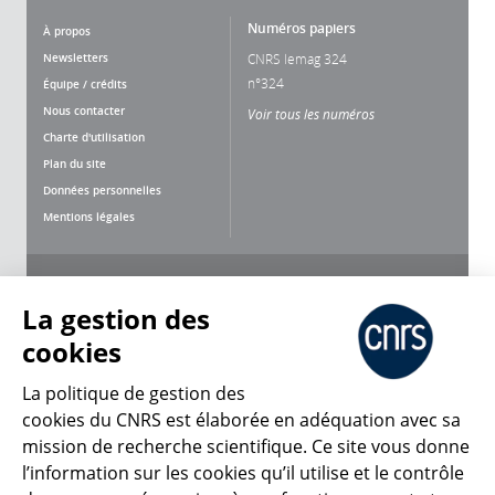
Numéros papiers
À propos
Newsletters
CNRS lemag 324
n°324
Équipe / crédits
Nous contacter
Voir tous les numéros
Charte d'utilisation
Plan du site
Données personnelles
Mentions légales
Nous suivre
Partager
La gestion des
cookies
La politique de gestion des
cookies du CNRS est élaborée en adéquation avec sa
mission de recherche scientifique. Ce site vous donne
CNRS Le Mag
l’information sur les cookies qu’il utilise et le contrôle