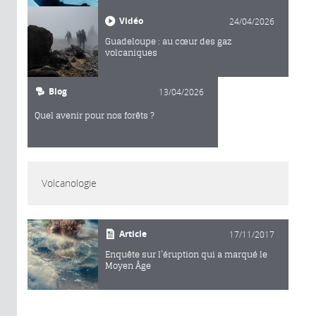
Vidéo
24/04/2026
Guadeloupe : au cœur des gaz
volcaniques
Blog
13/04/2026
Quel avenir pour nos forêts ?
Volcanologie
Article
17/11/2017
Enquête sur l’éruption qui a marqué le
Moyen Âge