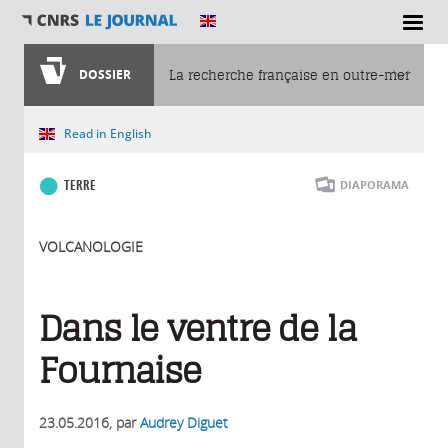
DOSSIER
La recherche française en outre-mer
Vous êtes ici
Read in English
TERRE
DIAPORAMA
VOLCANOLOGIE
Dans le ventre de la
Fournaise
23.05.2016
, par
Audrey Diguet