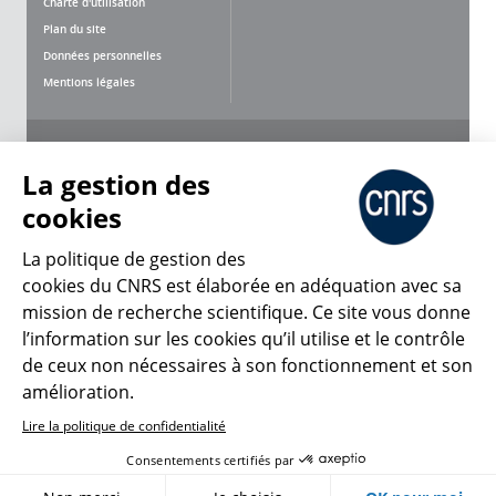
Charte d'utilisation
Plan du site
Données personnelles
Mentions légales
Nous suivre
Partager
La gestion des
cookies
La politique de gestion des
cookies du CNRS est élaborée en adéquation avec sa
mission de recherche scientifique. Ce site vous donne
CNRS Le Mag
l’information sur les cookies qu’il utilise et le contrôle
de ceux non nécessaires à son fonctionnement et son
© 2026, CNRS
amélioration.
Lire la politique de confidentialité
Créer un compte
Se connecter
Accessibilité : non conforme
Consentements certifiés par
Gestion des cookies