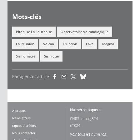
Mots-clés
Piton De La Fournaise
Observatoire Volcanologique
La Réunion
Volcan
Éruption
Lave
Magma
Sismomètre
Sismique
Partager cet article
(link is external)
(link is external)
(link is external)
Numéros papiers
À propos
Newsletters
CNRS lemag 324
n°324
Équipe / crédits
Nous contacter
Voir tous les numéros