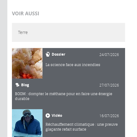
VOIR AUSSI
Terre
Dossier
24/07/2026
La science face aux incendies
Blog
27/07/2026
BOOM : dompter le méthane pour en faire une énergie
durable
Vidéo
16/07/2026
Réchauffement climatique : une preuve
glaçante refait surface