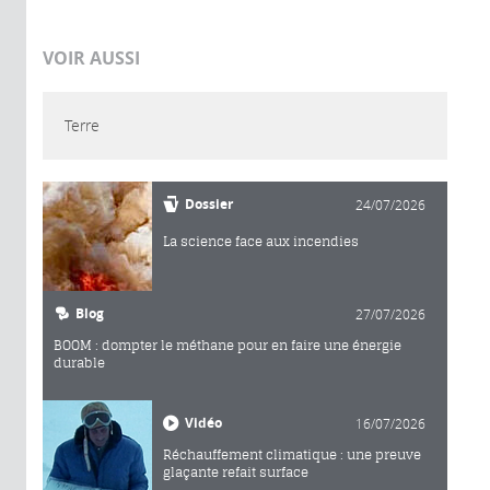
VOIR AUSSI
Terre
Dossier
24/07/2026
La science face aux incendies
Blog
27/07/2026
BOOM : dompter le méthane pour en faire une énergie
durable
Vidéo
16/07/2026
Réchauffement climatique : une preuve
glaçante refait surface