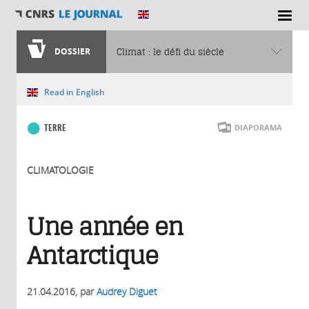
DOSSIER
Climat : le défi du siècle
Vous êtes ici
Read in English
TERRE
DIAPORAMA
CLIMATOLOGIE
Une année en
Antarctique
21.04.2016
, par
Audrey Diguet