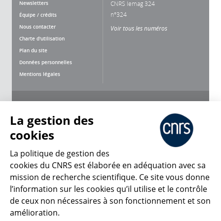
Newsletters
CNRS lemag 324
n°324
Équipe / crédits
Nous contacter
Voir tous les numéros
Charte d'utilisation
Plan du site
Données personnelles
Mentions légales
Nous suivre
Partager
La gestion des
cookies
La politique de gestion des
cookies du CNRS est élaborée en adéquation avec sa
CNRS Le Mag
mission de recherche scientifique. Ce site vous donne
l’information sur les cookies qu’il utilise et le contrôle
de ceux non nécessaires à son fonctionnement et son
© 2026, CNRS
amélioration.