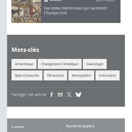
Ces dates méconnues qui racontent
l’Europe (2/4)
Mots-clés
Antarctique
Changement Climatique
Glaciologie
Base Concordia
Été Austral
Atmosphère
Instrument
Partager cet article
(link is external)
(link is external)
(link is external)
Numéros papiers
À propos