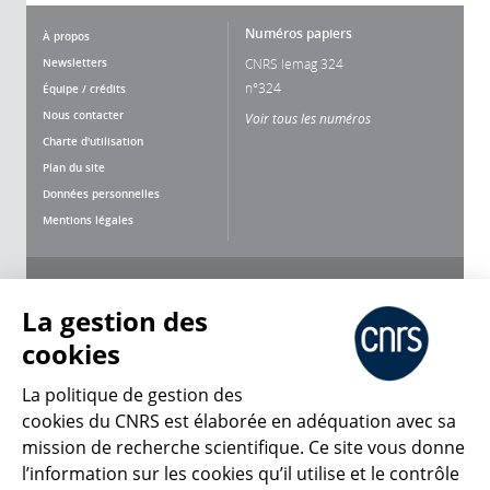
Numéros papiers
À propos
Newsletters
CNRS lemag 324
n°324
Équipe / crédits
Nous contacter
Voir tous les numéros
Charte d'utilisation
Plan du site
Données personnelles
Mentions légales
Nous suivre
Partager
La gestion des
cookies
La politique de gestion des
cookies du CNRS est élaborée en adéquation avec sa
CNRS Le Mag
mission de recherche scientifique. Ce site vous donne
l’information sur les cookies qu’il utilise et le contrôle