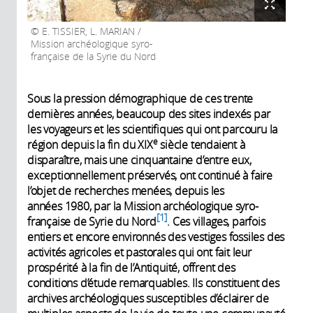
E. TISSIER, L. MARIAN /
Mission archéologique syro-
française de la Syrie du Nord
Sous la pression démographique de ces trente
dernières années, beaucoup des sites indexés par
les voyageurs et les scientifiques qui ont parcouru la
e
région depuis la fin du XIX
siècle tendaient à
disparaître, mais une cinquantaine d’entre eux,
exceptionnellement préservés, ont continué à faire
l’objet de recherches menées, depuis les
années 1980, par la Mission archéologique syro-
1
française de Syrie du Nord
. Ces villages, parfois
entiers et encore environnés des vestiges fossiles des
activités agricoles et pastorales qui ont fait leur
prospérité à la fin de l’Antiquité, offrent des
conditions d’étude remarquables. Ils constituent des
archives archéologiques susceptibles d’éclairer de