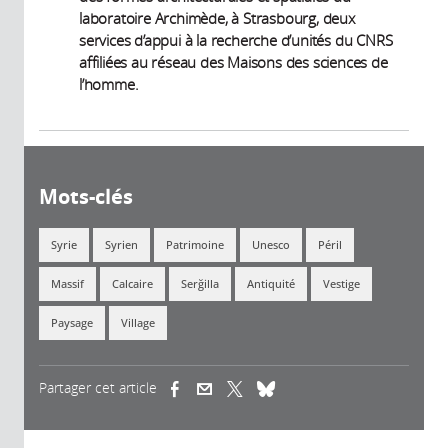
laboratoire Archimède, à Strasbourg, deux
services d’appui à la recherche d’unités du CNRS
affiliées au réseau des Maisons des sciences de
l’homme.
Mots-clés
Syrie
Syrien
Patrimoine
Unesco
Péril
Massif
Calcaire
Serğilla
Antiquité
Vestige
Paysage
Village
Partager cet article
(link is external)
(link is external)
(link is external)