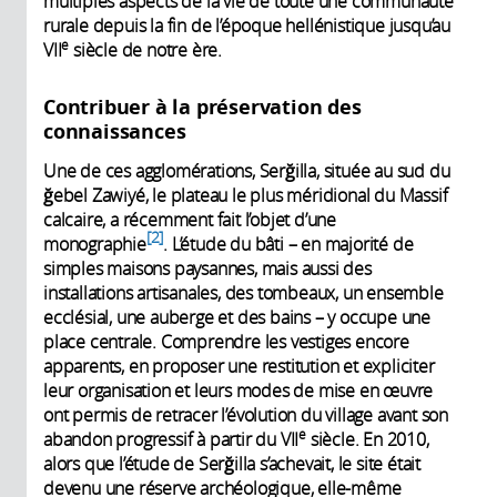
multiples aspects de la vie de toute une communauté
rurale depuis la fin de l’époque hellénistique jusqu’au
e
VII
siècle de notre ère.
Contribuer à la préservation des
connaissances
Une de ces agglomérations, Serğilla, située au sud du
ğebel Zawiyé, le plateau le plus méridional du Massif
calcaire, a récemment fait l’objet d’une
2
monographie
. L’étude du bâti – en majorité de
simples maisons paysannes, mais aussi des
installations artisanales, des tombeaux, un ensemble
ecclésial, une auberge et des bains – y occupe une
place centrale. Comprendre les vestiges encore
apparents, en proposer une restitution et expliciter
leur organisation et leurs modes de mise en œuvre
ont permis de retracer l’évolution du village avant son
e
abandon progressif à partir du VII
siècle. En 2010,
alors que l’étude de Serğilla s’achevait, le site était
devenu une réserve archéologique, elle-même