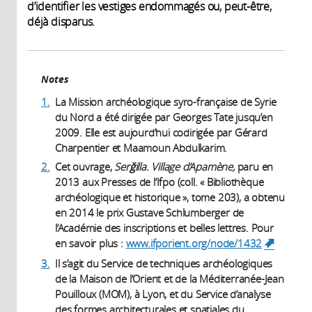
d’identifier les vestiges endommagés ou, peut-être,
déjà disparus.
Notes
1.
La Mission archéologique syro-française de Syrie
du Nord a été dirigée par Georges Tate jusqu’en
2009. Elle est aujourd’hui codirigée par Gérard
Charpentier et Maamoun Abdulkarim.
2.
Cet ouvrage,
Serǧilla. Village d’Apamène,
paru en
2013 aux Presses de l’Ifpo (coll. « Bibliothèque
archéologique et historique », tome 203), a obtenu
en 2014 le prix Gustave Schlumberger de
l’Académie des inscriptions et belles lettres. Pour
en savoir plus :
www.ifporient.org/node/1432
(link is
external)
3.
Il s’agit du Service de techniques archéologiques
de la Maison de l’Orient et de la Méditerranée-Jean
Pouilloux (MOM), à Lyon, et du Service d’analyse
des formes architecturales et spatiales du