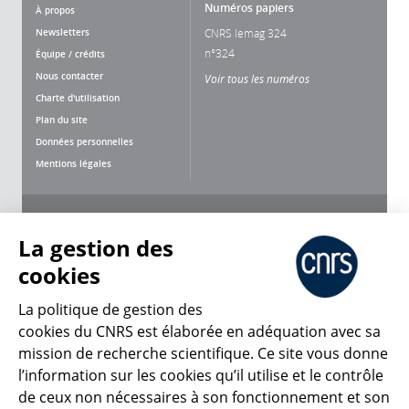
Numéros papiers
À propos
Newsletters
CNRS lemag 324
n°324
Équipe / crédits
Nous contacter
Voir tous les numéros
Charte d'utilisation
Plan du site
Données personnelles
Mentions légales
Nous suivre
Partager
La gestion des
cookies
La politique de gestion des
cookies du CNRS est élaborée en adéquation avec sa
mission de recherche scientifique. Ce site vous donne
CNRS Le Mag
l’information sur les cookies qu’il utilise et le contrôle
de ceux non nécessaires à son fonctionnement et son
© 2026, CNRS