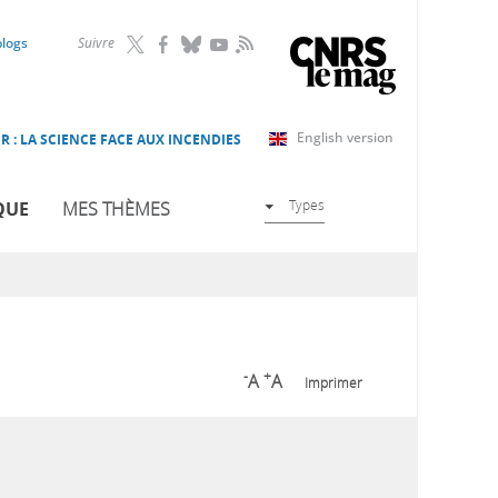
RSS
blogs
Suivre
English version
R : LA SCIENCE FACE AUX INCENDIES
Types
QUE
MES THÈMES
-
+
A
A
Imprimer