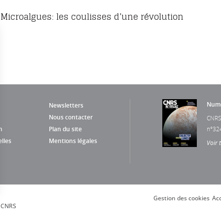
Microalgues: les coulisses d’une révolution
Numé
Newsletters
Nous contacter
CNRS
n
Plan du site
n°32
lles
Mentions légales
Voir 
Gestion des cookies
Acc
s Options
, CNRS