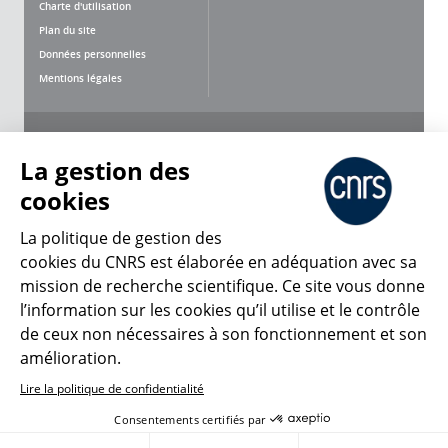
Charte d'utilisation
Plan du site
Données personnelles
Mentions légales
Nous suivre
Partager
La gestion des
cookies
La politique de gestion des
cookies du CNRS est élaborée en adéquation avec sa
CNRS Le Mag
mission de recherche scientifique. Ce site vous donne
l’information sur les cookies qu’il utilise et le contrôle
de ceux non nécessaires à son fonctionnement et son
© 2026, CNRS
amélioration.
Lire la politique de confidentialité
Créer un compte
Se connecter
Accessibilité : non conforme
Consentements certifiés par
Gestion des cookies