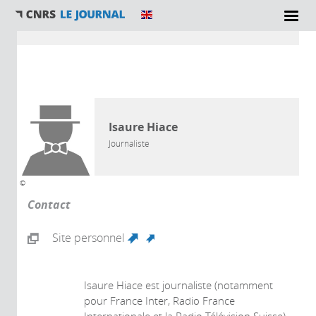
Vous êtes ici
AUTEUR
Isaure Hiace
Journaliste
©
Contact
Site personnel
(link is external)
Isaure Hiace est journaliste (notamment
pour France Inter, Radio France
Internationale et la Radio Télévision Suisse)