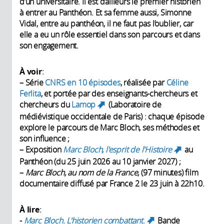
d’un universitaire. Il est d’ailleurs le premier historien
à entrer au Panthéon. Et sa femme aussi, Simonne
Vidal, entre au panthéon, il ne faut pas l’oublier, car
elle a eu un rôle essentiel dans son parcours et dans
son engagement.
À voir
:
– Série
CNRS en 10 épisodes
, réalisée par
Céline
Ferlita
, et portée par des enseignants-chercheurs et
chercheurs du
Lamop
(Laboratoire de
(link is external)
médiévistique occidentale de Paris) : chaque épisode
explore le parcours de Marc Bloch, ses méthodes et
son influence ;
– Exposition
Marc Bloch, l'esprit de l'Histoire
au
(link
Panthéon (du 25 juin 2026 au 10 janvier 2027) ;
is
–
Marc Bloch, au nom de la France
, (97 minutes) film
external)
documentaire diffusé par France 2 le 23 juin à 22h10.
À lire
:
-
Marc Bloch. L'historien combattant
.
Bande
(link is