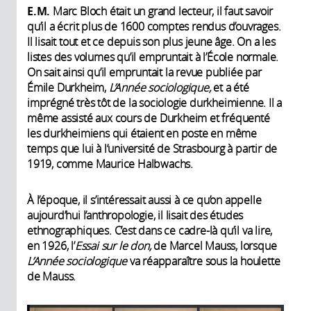
E.M.
Marc Bloch était un grand lecteur, il faut savoir
qu’il a écrit plus de 1600 comptes rendus d’ouvrages.
Il lisait tout et ce depuis son plus jeune âge. On a les
listes des volumes qu’il empruntait à l’École normale.
On sait ainsi qu’il empruntait la revue publiée par
Émile Durkheim,
L’Année sociologique,
et a été
imprégné très tôt de la sociologie durkheimienne. Il a
même assisté aux cours de Durkheim et fréquenté
les durkheimiens qui étaient en poste en même
temps que lui à l’université de Strasbourg à partir de
1919, comme Maurice Halbwachs.
À l’époque, il s’intéressait aussi à ce qu’on appelle
aujourd’hui l’anthropologie, il lisait des études
ethnographiques. C’est dans ce cadre-là qu’il va lire,
en 1926, l’
Essai sur le don,
de Marcel Mauss, lorsque
L’Année sociologique
va réapparaître sous la houlette
de Mauss.