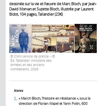
dessinée sur la vie et l’œuvre de Marc Bloch, par Jean-
external)
David Morvan et Suzette Bloch, illustrée par Laurent
Bidot, 104 pages, Tallandier (23€)
CMN service de presse – ©
Éd. Tallandier, ministère des
Armées et des anciens
combattants, 2026
Notes
1.
« March Bloch, l’histoire en résistance », sous la
direction de Florian Mazel et Yann Potin, 600