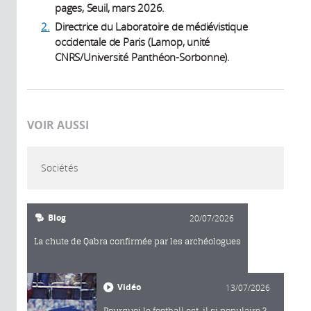
pages, Seuil, mars 2026.
2.
Directrice du Laboratoire de médiévistique
occidentale de Paris (Lamop, unité
CNRS/Université Panthéon-Sorbonne).
VOIR AUSSI
Sociétés
Blog
20/07/2026
La chute de Qabra confirmée par les archéologues
Vidéo
13/07/2026
Pourquoi le football est-il si populaire ?