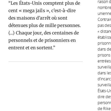
raison d
Les États-Unis comptent plus de
nombreu
cent « mega jails », c’est-à-dire
unienne
des maisons d’arrêt où sont
Contrai
détenues plus de mille personnes.
pas des
« distan
(...) Chaque jour, des centaines de
établis
personnels et de prisonniers en
prisonn
entrent et en sortent.
dans de
prisons
entrées
surveil
dans le
d’incarc
surveill
États-U
dire de
personn
de Rike