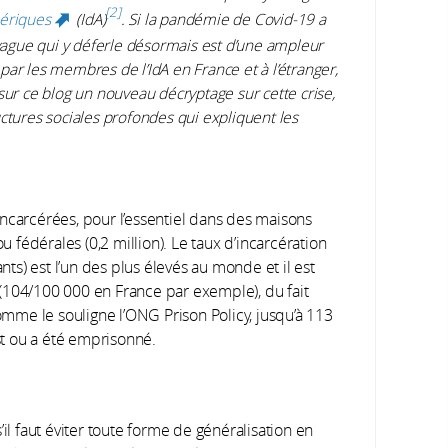
2
mériques
(IdA)
. Si la pandémie de Covid-19 a
(link is external)
 vague qui y déferle désormais est d’une ampleur
ar les membres de l’IdA en France et à l’étranger,
sur ce blog un nouveau décryptage sur cette crise,
tructures sociales profondes qui expliquent les
carcérées, pour l’essentiel dans des maisons
) ou fédérales (0,2 million). Le taux d’incarcération
s) est l’un des plus élevés au monde et il est
(104/100 000 en France par exemple), du fait
mme le souligne l’ONG Prison Policy, jusqu’à 113
t ou a été emprisonné.
il faut éviter toute forme de généralisation en