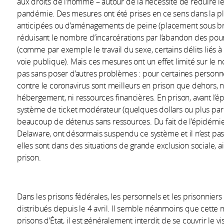
aux droits de l’homme – autour de la nécessité de réduire 
pandémie. Des mesures ont été prises en ce sens dans la plup
anticipées ou d’aménagements de peine (placement sous bra
réduisant le nombre d’incarcérations par l’abandon des pour
(comme par exemple le travail du sexe, certains délits liés à 
voie publique). Mais ces mesures ont un effet limité sur le
pas sans poser d’autres problèmes : pour certaines personnes
contre le coronavirus sont meilleurs en prison que dehors, not
hébergement, ni ressources financières. En prison, avant l’é
système de ticket modérateur (quelques dollars ou plus par vi
beaucoup de détenus sans ressources. Du fait de l’épidémie, 
Delaware, ont désormais suspendu ce système et il n’est pas 
elles sont dans des situations de grande exclusion sociale, ai
prison.
Dans les prisons fédérales, les personnels et les prisonniers
distribués depuis le 4 avril. Il semble néanmoins que cette 
prisons d’État, il est généralement interdit de se couvrir le