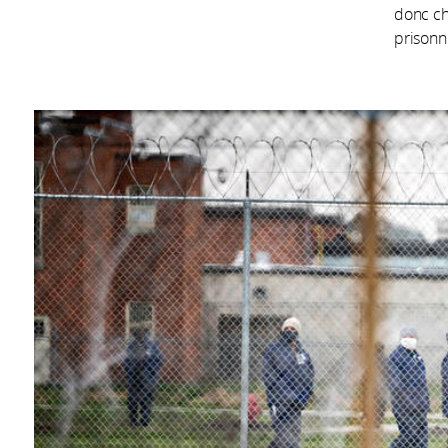
donc ch
prisonni