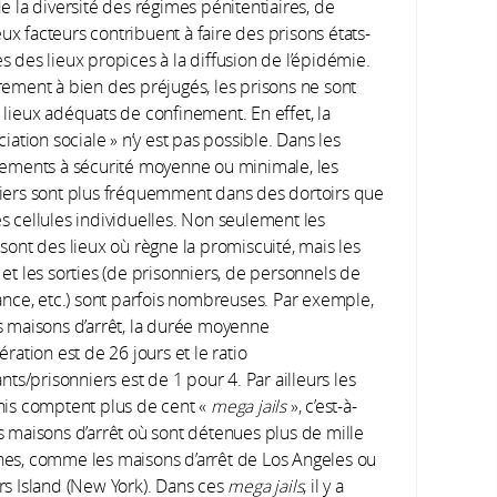
e la diversité des régimes pénitentiaires, de
x facteurs contribuent à faire des prisons états-
s des lieux propices à la diffusion de l’épidémie.
rement à bien des préjugés, les prisons ne sont
 lieux adéquats de confinement. En effet, la
ciation sociale » n’y est pas possible. Dans les
sements à sécurité moyenne ou minimale, les
iers sont plus fréquemment dans des dortoirs que
s cellules individuelles. Non seulement les
 sont des lieux où règne la promiscuité, mais les
 et les sorties (de prisonniers, de personnels de
lance, etc.) sont parfois nombreuses. Par exemple,
s maisons d’arrêt, la durée moyenne
ération est de 26 jours et le ratio
ants/prisonniers est de 1 pour 4. Par ailleurs les
nis comptent plus de cent «
mega jails
», c’est-à-
s maisons d’arrêt où sont détenues plus de mille
es, comme les maisons d’arrêt de Los Angeles ou
rs Island (New York). Dans ces
mega jails
, il y a