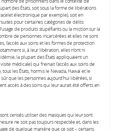
le nombre de prisonniers dans le contexte de
art des États, soit sous la forme de libérations
celet électronique par exemple), soit en
suites pour certaines catégories de délits
l’usage de produits stupéfiants ou la miction sur la
 nombre de personnes incarcérées et elles ne sont
, l’accès aux soins et les formes de protection
amment si, à leur libération, elles n’ont ni
pidémie, la plupart des États appliquaient un
site médicale) qui freinait l’accès aux soins de
tous les États, hormis le Nevada, Hawaï et le
sûr que les personnes aujourd’hui libérées, si
ent accès à des soins qui leur aurait été offerts en
 sont censés utiliser des masques qui leur sont
mesure ne soit pas toujours respectée et, dans les
 visage de quelque manière que ce soit – certains