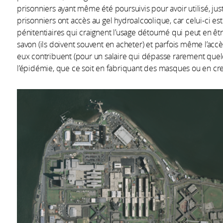
prisonniers ayant même été poursuivis pour avoir utilisé, ju
prisonniers ont accès au gel hydroalcoolique, car celui-ci est
pénitentiaires qui craignent l’usage détourné qui peut en être
savon (ils doivent souvent en acheter) et parfois même l’accès
eux contribuent (pour un salaire qui dépasse rarement quelque
l’épidémie, que ce soit en fabriquant des masques ou en c