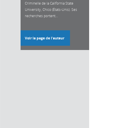
Criminelle de la California State
University, Chico (États-Unis). Ses
recherches portent...
Voir la page de l'auteur