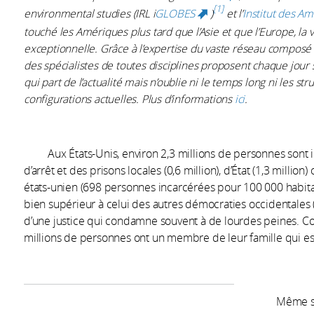
1
environmental studies (IRL i
GLOBES
)
et l’
Institut des A
(link is external)
touché les Amériques plus tard que l’Asie et que l’Europe, la
exceptionnelle. Grâce à l’expertise du vaste réseau composé p
des spécialistes de toutes disciplines proposent chaque jour 
qui part de l’actualité mais n’oublie ni le temps long ni les s
configurations actuelles. Plus d’informations
ici
.
Aux États-Unis, environ 2,3 millions de personnes sont in
d’arrêt et des prisons locales (0,6 million), d’État (1,3 million
états-unien (698 personnes incarcérées pour 100 000 habitant
bien supérieur à celui des autres démocraties occidentales 
d’une justice qui condamne souvent à de lourdes peines. Co
millions de personnes ont un membre de leur famille qui es
Même s’