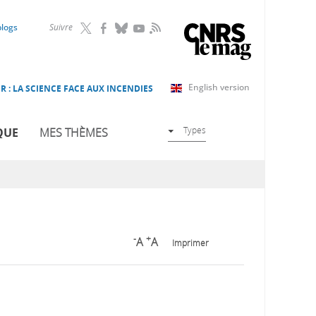
RSS
blogs
Suivre
English version
R : LA SCIENCE FACE AUX INCENDIES
Types
QUE
MES THÈMES
-
+
A
A
Imprimer