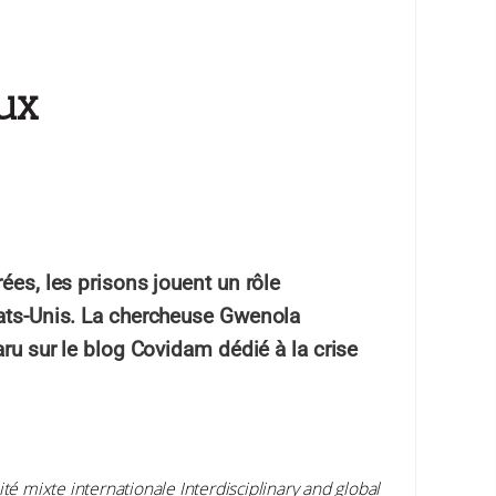
ux
es, les prisons jouent un rôle
ats-Unis. La chercheuse Gwenola
ru sur le blog Covidam dédié à la crise
unité mixte internationale Interdisciplinary and global
l)