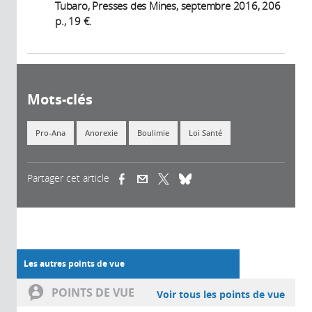
Tubaro, Presses des Mines, septembre 2016, 206
p., 19 €.
Mots-clés
Pro-Ana
Anorexie
Boulimie
Loi Santé
Partager cet article
(link is external)
(link is external)
(link is external)
Les autres points de vue
POINTS DE VUE
Voir tous les points de vue