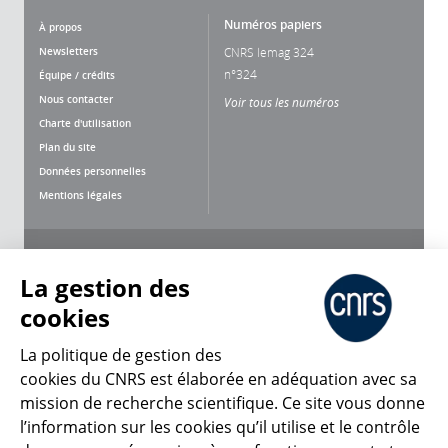
Numéros papiers
À propos
Newsletters
CNRS lemag 324
n°324
Équipe / crédits
Nous contacter
Voir tous les numéros
Charte d'utilisation
Plan du site
Données personnelles
Mentions légales
Nous suivre
Partager
La gestion des
cookies
La politique de gestion des
cookies du CNRS est élaborée en adéquation avec sa
CNRS Le Mag
mission de recherche scientifique. Ce site vous donne
l’information sur les cookies qu’il utilise et le contrôle