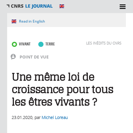
Vous êtes ici
Read in English
LES INÉDITS DU CNRS
VIVANT
TERRE
POINT DE VUE
Une même loi de
croissance pour tous
les êtres vivants ?
23.01.2020
, par
Michel Loreau