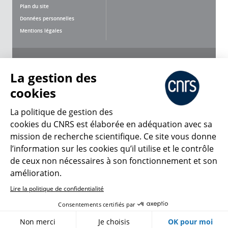
Plan du site
Données personnelles
Mentions légales
Nous suivre
Partager
La gestion des
cookies
La politique de gestion des
cookies du CNRS est élaborée en adéquation avec sa
CNRS Le Mag
mission de recherche scientifique. Ce site vous donne
l’information sur les cookies qu’il utilise et le contrôle
de ceux non nécessaires à son fonctionnement et son
© 2026, CNRS
amélioration.
Lire la politique de confidentialité
Créer un compte
Se connecter
Accessibilité : non conforme
Consentements certifiés par
Gestion des cookies
Non merci
Je choisis
OK pour moi