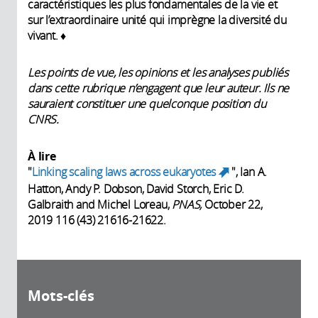
caractéristiques les plus fondamentales de la vie et
sur l’extraordinaire unité qui imprègne la diversité du
vivant. ♦
Les points de vue, les opinions et les analyses publiés
dans cette rubrique n’engagent que leur auteur. Ils ne
sauraient constituer une quelconque position du
CNRS.
À lire
"
Linking scaling laws across eukaryotes
", Ian A.
(link is
Hatton, Andy P. Dobson, David Storch, Eric D.
external)
Galbraith and Michel Loreau,
PNAS,
October 22,
2019 116 (43) 21616-21622.
Mots-clés