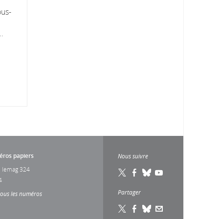
ous-
..
ros papiers
Nous suivre
 lemag 324
4
Partager
tous les numéros