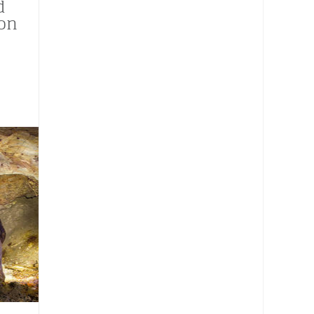
d
ion