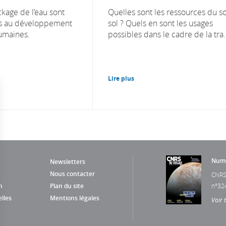
ckage de l’eau sont
Quelles sont les ressources du s
és au développement
sol ? Quels en sont les usages
umaines.
possibles dans le cadre de la tra.
Lire plus
Numé
Newsletters
Nous contacter
CNRS
n
Plan du site
n°32
lles
Mentions légales
Voir 