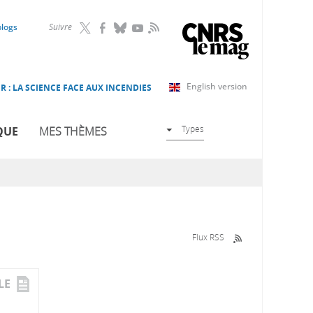
RSS
blogs
Suivre
English version
R : LA SCIENCE FACE AUX INCENDIES
Types
QUE
MES THÈMES
Flux RSS
LE