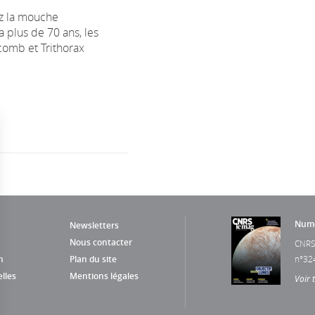
ez la mouche
 a plus de 70 ans, les
comb et Trithorax
Numé
Newsletters
Nous contacter
CNRS
n
Plan du site
n°32
lles
Mentions légales
Voir 