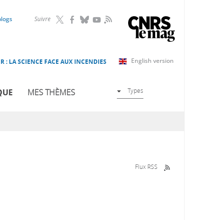
RSS
blogs
Suivre
English version
R : LA SCIENCE FACE AUX INCENDIES
Types
QUE
MES THÈMES
Flux RSS