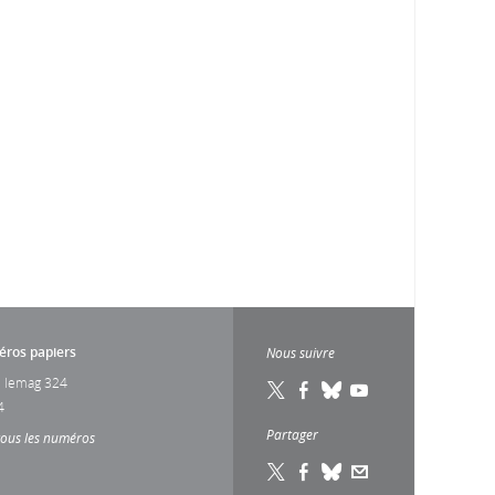
ros papiers
Nous suivre
 lemag 324
4
Partager
tous les numéros