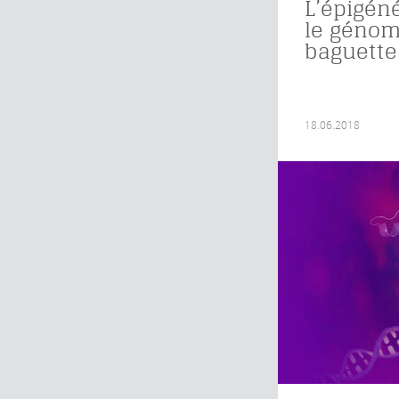
L’épigén
le génom
baguette
18.06.2018