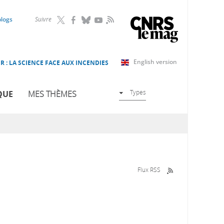
RSS
blogs
Suivre
English version
R : LA SCIENCE FACE AUX INCENDIES
Types
QUE
MES THÈMES
Flux RSS