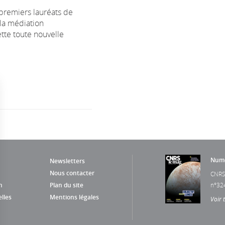
premiers lauréats de
 la médiation
ette toute nouvelle
Numé
Newsletters
Nous contacter
CNRS
n
Plan du site
n°32
lles
Mentions légales
Voir 