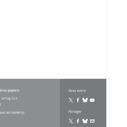
ros papiers
Nous suivre
 lemag 324
4
Partager
tous les numéros