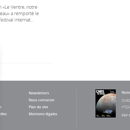
lm «Le Ventre, notre
eau» a remporté le
stival internat...
Numé
Newsletters
Nous contacter
CNRS
n
Plan du site
n°32
lles
Mentions légales
Voir 