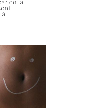
sar de la
sont
s à…