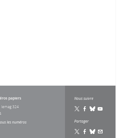
ros papiers
Nous suivre
 lemag 324
4
Partager
tous les numéros