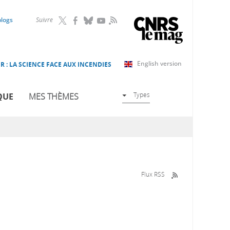
RSS
blogs
Suivre
English version
R : LA SCIENCE FACE AUX INCENDIES
Types
QUE
MES THÈMES
Flux RSS