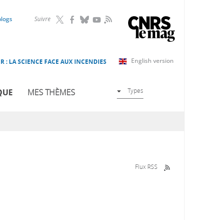
RSS
blogs
Suivre
English version
R : LA SCIENCE FACE AUX INCENDIES
Types
QUE
MES THÈMES
Flux RSS