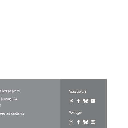
ros papiers
Nous suivre
 lemag 324
4
Partager
tous les numéros