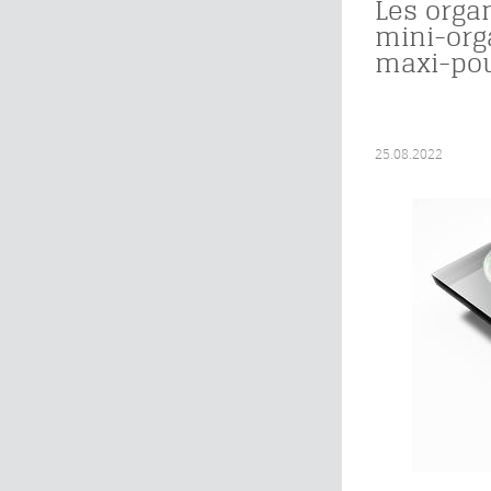
Les orga
mini-org
maxi-pou
25.08.2022