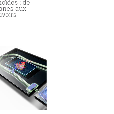
noïdes : de
anes aux
voirs