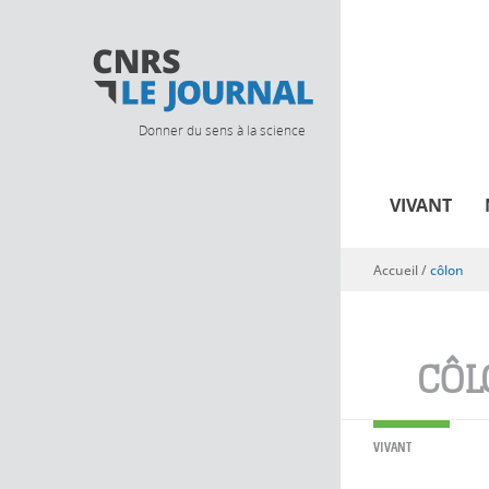
Donner du sens à la science
VIVANT
Accueil
/
côlon
Vous êtes ici
CÔL
VIVANT