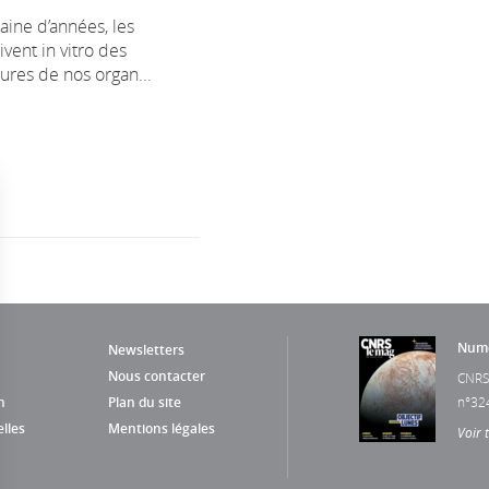
aine d’années, les
ivent in vitro des
ures de nos organ...
Numé
Newsletters
Nous contacter
CNRS
n
Plan du site
n°32
lles
Mentions légales
Voir 