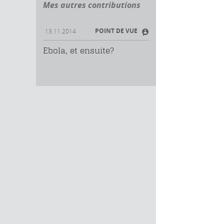
Mes autres contributions
POINT DE VUE
13.11.2014
Ebola, et ensuite?