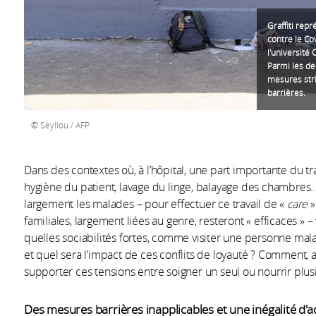
Graffiti rep
contre le Co
l'université
Parmi les de
mesures stri
barrières.
Seyllou / AFP
Dans des contextes où, à l’hôpital, une part importante du tra
hygiène du patient, lavage du linge, balayage des chambres…
largement les malades – pour effectuer ce travail de «
care
»
familiales, largement liées au genre, resteront « efficaces » –
quelles sociabilités fortes, comme visiter une personne mal
et quel sera l’impact de ces conflits de loyauté ? Comment, a
supporter ces tensions entre soigner un seul ou nourrir plus
Des mesures barrières inapplicables et une inégalité d'a