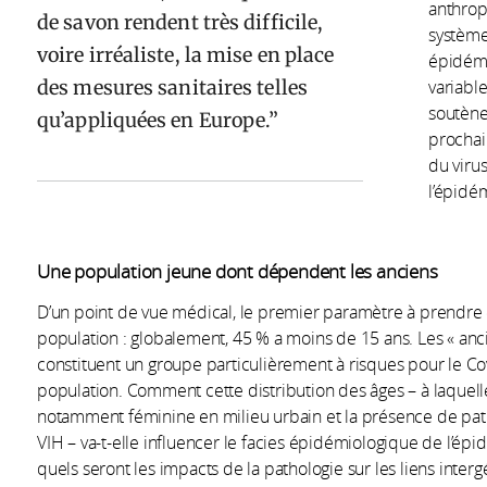
anthrop
de savon rendent très difficile,
système
voire irréaliste, la mise en place
épidémi
des mesures sanitaires telles
variabl
soutène
qu’appliquées en Europe.
prochai
du virus
l’épidé
Une population jeune dont dépendent les anciens
D’un point de vue médical, le premier paramètre à prendre 
population : globalement, 45 % a moins de 15 ans. Les « ancie
constituent un groupe particulièrement à risques pour le Co
population. Comment cette distribution des âges – à laquelle 
notamment féminine en milieu urbain et la présence de path
VIH – va-t-elle influencer le facies épidémiologique de l’épi
quels seront les impacts de la pathologie sur les liens inter