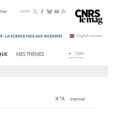
RSS
blogs
Suivre
English version
R : LA SCIENCE FACE AUX INCENDIES
Types
QUE
MES THÈMES
-
+
A
A
Imprimer