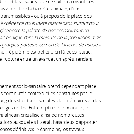
es et les risques, que ce soit en croisant des
chissement de la barrière animale, d’une
transmissibles » ou à propos de la place des
L’expérience nous invite maintenant, surtout pour
rgir encore la palette de nos scenarii, tout en
ait bénigne dans la majorité de la population mais
us-groupes, porteurs ou non de facteurs de risque
»,
, l’épidémie est bel et bien là, et constitue,
e rupture entre un avant et un après, rendant
nement socio-sanitaire prend cependant place
s continuités contextuelles construites par le
ong des structures sociales, des mémoires et des
s gestuelles. Entre rupture et continuité, le
t africain cristallise ainsi de nombreuses
gations auxquelles il serait hasardeux d’apporter
onses définitives. Néanmoins, les travaux