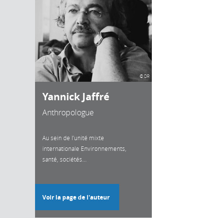
© DR
Yannick Jaffré
Anthropologue
Au sein de l’unité mixte
internationale Environnements,
santé, sociétés...
Voir la page de l'auteur