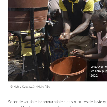
Le gouvernem
les lieux pu
2020.
Habib Kouyate/XINHUA-REA
Seconde variable incontournable : les structures de la vie qu