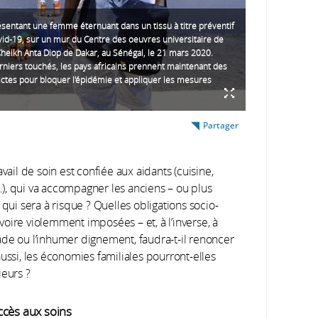
résentant une femme éternuant dans un tissu à titre préventif
vid-19, sur un mur du Centre des oeuvres universitaire de
 Cheikh Anta Diop de Dakar, au Sénégal, le 21 mars 2020.
rniers touchés, les pays africains prennent maintenant des
ctes pour bloquer l'épidémie et appliquer les mesures
Partager
vail de soin est confiée aux aidants (cuisine,
), qui va accompagner les anciens – ou plus
 qui sera à risque ? Quelles obligations socio-
 voire violemment imposées – et, à l’inverse, à
ade ou l’inhumer dignement, faudra-t-il renoncer
ussi, les économies familiales pourront-elles
ieurs ?
ccès aux soins