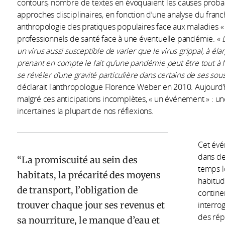
contours, nombre de textes en évoquaient les causes probabl
approches disciplinaires, en fonction d’une analyse du fran
anthropologie des pratiques populaires face aux maladies « 
professionnels de santé face à une éventuelle pandémie. «
un virus aussi susceptible de varier que le virus grippal, à éla
prenant en compte le fait qu’une pandémie peut être tout à f
se révéler d’une gravité particulière dans certains de ses so
déclarait l'anthropologue Florence Weber en 2010. Aujourd’hui
malgré ces anticipations incomplètes, « un événement » : un
incertaines la plupart de nos réflexions.
Cet évé
dans de
La promiscuité au sein des
temps l
habitats, la précarité des moyens
habitude
de transport, l’obligation de
continen
trouver chaque jour ses revenus et
interro
des rép
sa nourriture, le manque d’eau et