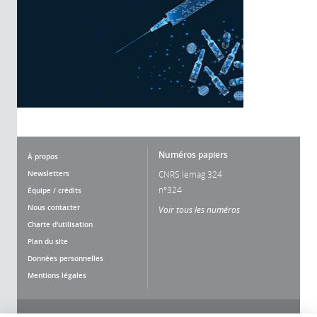
Numéros papiers
À propos
Newsletters
CNRS lemag 324
n°324
Équipe / crédits
Nous contacter
Voir tous les numéros
Charte d'utilisation
Plan du site
Données personnelles
Mentions légales