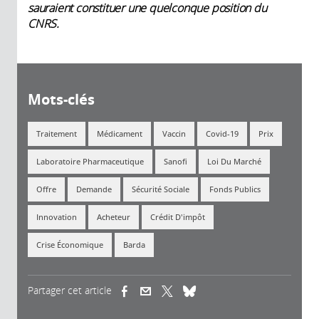
sauraient constituer une quelconque position du
CNRS.
Mots-clés
Traitement
Médicament
Vaccin
Covid-19
Prix
Laboratoire Pharmaceutique
Sanofi
Loi Du Marché
Offre
Demande
Sécurité Sociale
Fonds Publics
Innovation
Acheteur
Crédit D'impôt
Crise Économique
Barda
Partager cet article
(link is external)
(link is external)
(link is external)