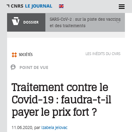
SARS-CoV-2 : sur la piste des vaccins
DOSSIER
et des traitements
Vous êtes ici
LES INÉDITS DU CNRS
SOCIÉTÉS
POINT DE VUE
Traitement contre le
Covid-19 : faudra-t-il
payer le prix fort ?
11.06.2020
, par
Izabela Jelovac