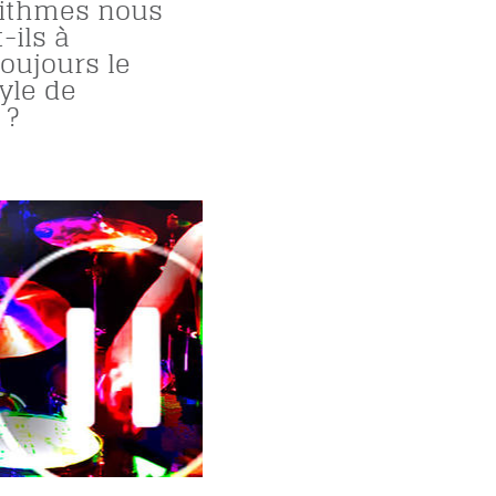
rithmes nous
-ils à
toujours le
yle de
 ?