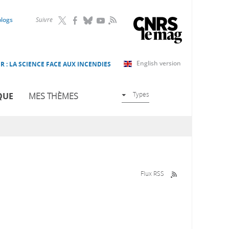
RSS
blogs
Suivre
English version
R : LA SCIENCE FACE AUX INCENDIES
Types
QUE
MES THÈMES
Flux RSS