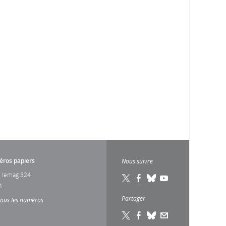
ros papiers
Nous suivre
 lemag 324
4
Partager
tous les numéros