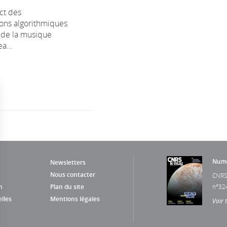
ct des
ns algorithmiques
é de la musique
a...
Numé
Newsletters
Nous contacter
CNRS
n
Plan du site
n°32
lles
Mentions légales
Voir 