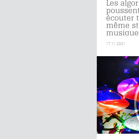
Les algo
poussent
écouter 
même st
musique
17.11.2021