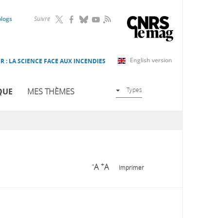
RSS
blogs
Suivre
English version
R : LA SCIENCE FACE AUX INCENDIES
Types
QUE
MES THÈMES
-
+
A
A
Imprimer