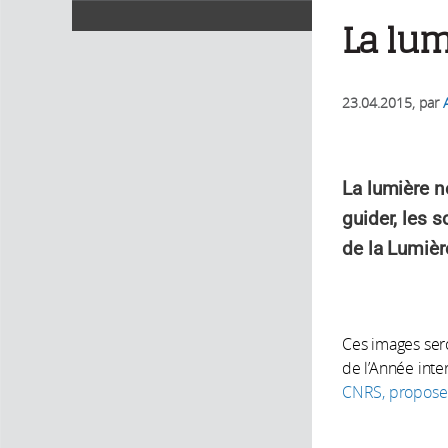
La lum
23.04.2015
, par
La lumière ne
guider, les s
de la Lumièr
Ces images sero
de l’Année inte
CNRS, proposer