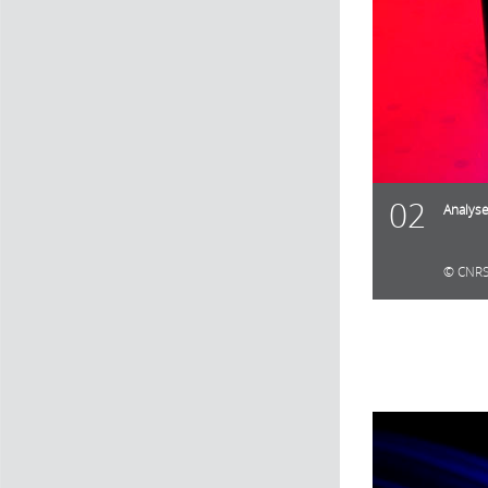
02
Analys
CNRS