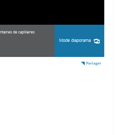
taines de capillaires
Mode diaporama
Partager