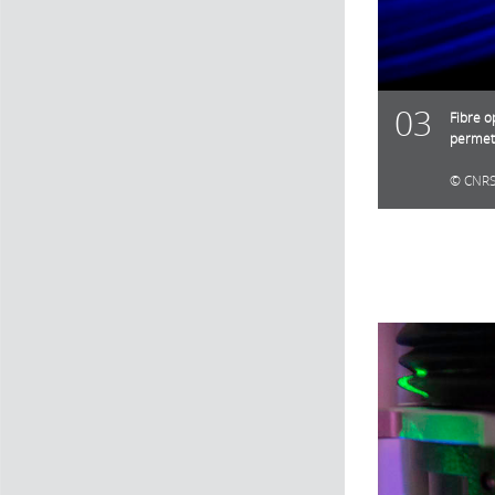
03
Fibre o
permett
CNRS