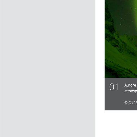
01
Aurore 
atmosp
CNRS