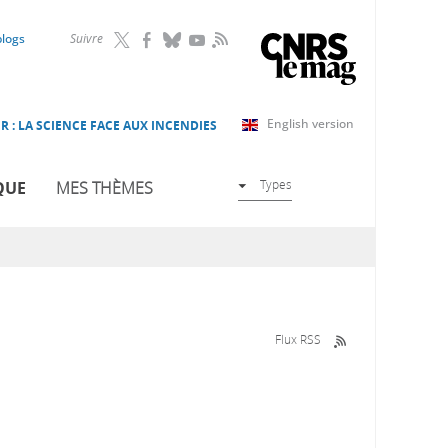
RSS
blogs
Suivre
English version
R : LA SCIENCE FACE AUX INCENDIES
Types
QUE
MES THÈMES
Flux RSS