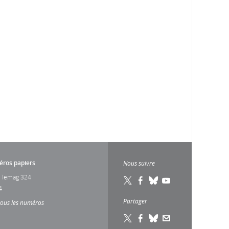
ros papiers
Nous suivre
 lemag 324
4
Partager
tous les numéros