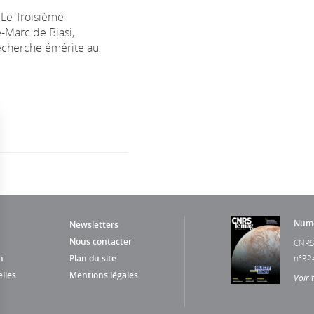
 Le Troisième
-Marc de Biasi,
echerche émérite au
Numé
Newsletters
Nous contacter
CNRS
n
Plan du site
n°32
lles
Mentions légales
Voir 