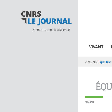
Donner du sens à la science
VIVANT
Accueil
/
Équilibre
Vous êtes ici
ÉQU
VIVANT