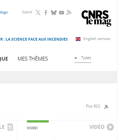
RSS
blogs
Suivre
English version
R : LA SCIENCE FACE AUX INCENDIES
Types
QUE
MES THÈMES
Flux RSS
LE
VIDÉO
VIVANT