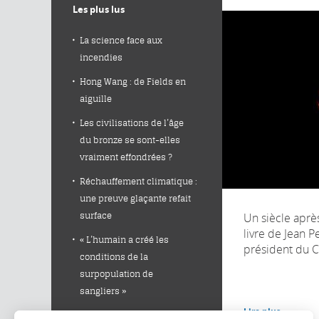
Les plus lus
La science face aux
incendies
Hong Wang : de Fields en
aiguille
Les civilisations de l’âge
du bronze se sont-elles
vraiment effondrées ?
Réchauffement climatique :
une preuve glaçante refait
Un siècle après
surface
livre de Jean Pe
« L’humain a créé les
président du C
conditions de la
surpopulation de
sangliers »
Lire plus
Des pommes de terre