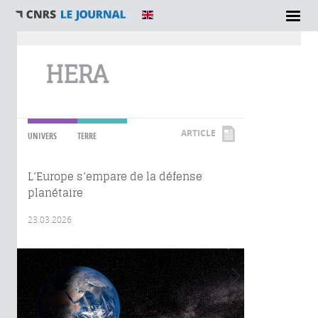
Vous êtes ici
HERA
ARTICLE
UNIVERS
TERRE
L’Europe s’empare de la défense
planétaire
23.03.2026