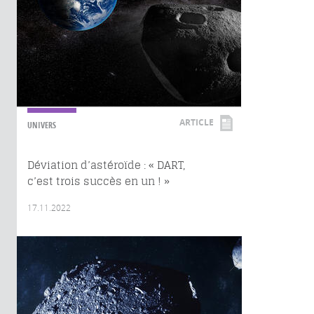
ARTICLE
UNIVERS
Déviation d’astéroïde : « DART,
c’est trois succès en un ! »
17.11.2022