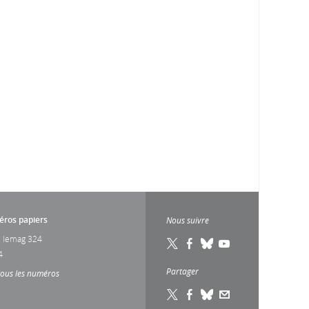
ros papiers
Nous suivre
 lemag 324
4
Partager
tous les numéros