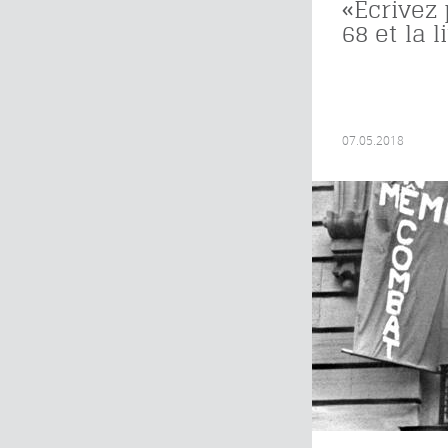
«Écrivez 
68 et la l
07.05.2018