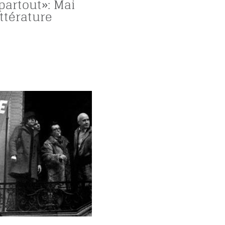
partout»: Mai
ittérature