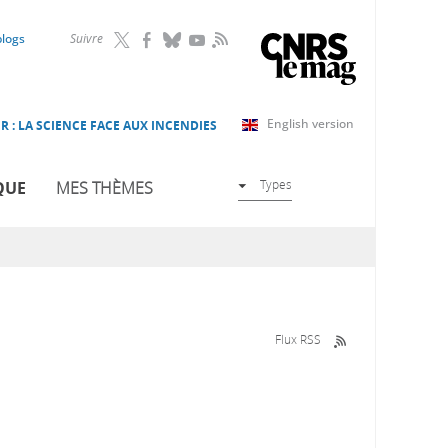
RSS
blogs
Suivre
English version
R : LA SCIENCE FACE AUX INCENDIES
Types
QUE
MES THÈMES
Flux RSS