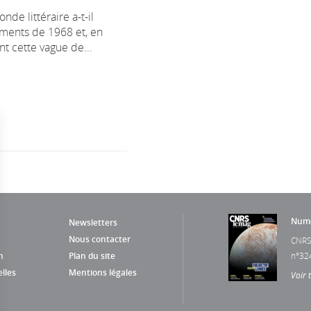
de littéraire a-t-il
ments de 1968 et, en
t cette vague de...
Numé
Newsletters
Nous contacter
CNRS
n
Plan du site
n°32
lles
Mentions légales
Voir 