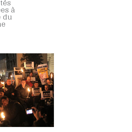
étés
es à
e du
me