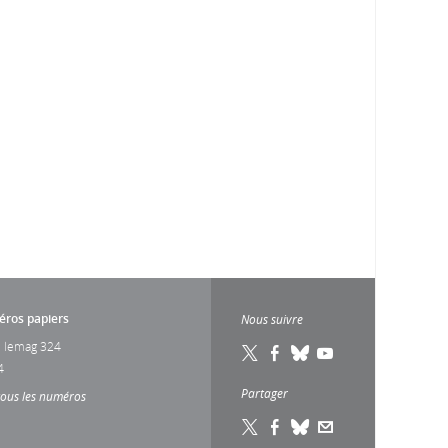
ros papiers
Nous suivre
 lemag 324
4
Partager
tous les numéros