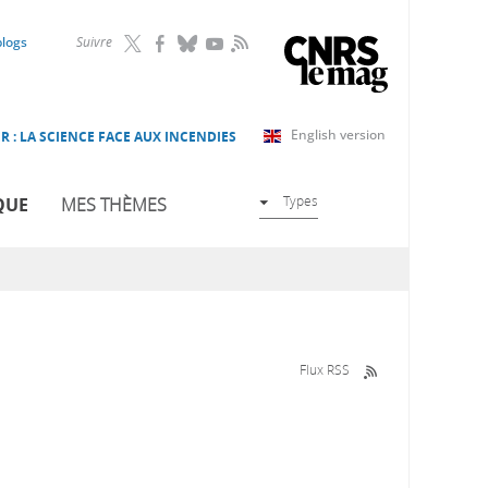
RSS
blogs
Suivre
English version
R : LA SCIENCE FACE AUX INCENDIES
Types
QUE
MES THÈMES
Flux RSS