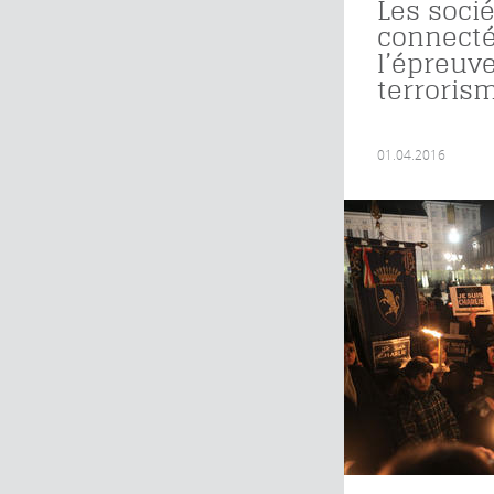
Les soci
connecté
l’épreuv
terroris
01.04.2016