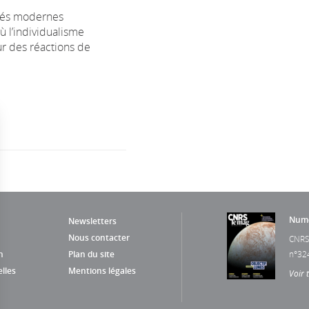
étés modernes
ù l’individualisme
ur des réactions de
Numé
Newsletters
Nous contacter
CNRS
n
Plan du site
n°32
lles
Mentions légales
Voir 