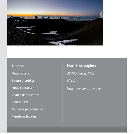
Numéros papiers
À propos
Newsletters
CNRS lemag 324
n°324
Équipe / crédits
Nous contacter
Voir tous les numéros
Charte d'utilisation
Plan du site
Données personnelles
Mentions légales