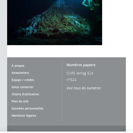
Numéros papiers
À propos
Newsletters
CNRS lemag 324
n°324
Équipe / crédits
Nous contacter
Voir tous les numéros
Charte d'utilisation
Plan du site
Données personnelles
Mentions légales