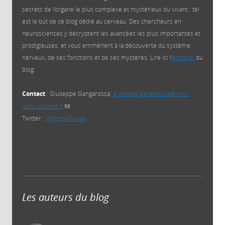
secrets de l’organe le plus complexe et mystérieux du vivant : tel
est le but de ce blog dédié au cerveau. Des chercheurs en
neurosciences y décryptent les avancées les plus importantes et
prodigieuses, et vous emmènent à la découverte du système
nerveux, de ses fonctions et de ses mystères. Lire ici l'
éditorial
du
blog.
Contact
: Giuseppe Gangarossa,
giuseppe.gangarossa@univ-
paris-diderot.fr
(link sends e-mail)
Twitter :
@PeppeGanga
Les auteurs du blog