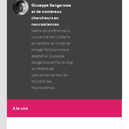
Giuseppe Gangarossa
et de nombreux
chercheurs en
neurosciences
Maître de conférences à
l’université Paris Diderot
et membre de l'Unité de
biologie fonctionnelle et
adaptative, Giuseppe
Gangarossa anime ce blog
qui fédère des
spécialistes de tous les
horizons des
neurosciences.
A la une